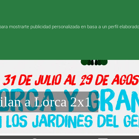
shopping_cart
 para mostrarte publicidad personalizada en basa a un perfil elaborad
ilan a Lorca 2x1